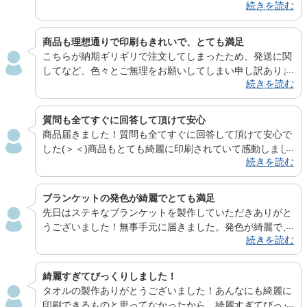
続きを読む
ルも質が高く、好評の声をいただいており、今回注文した
タオルは以前作っていただいた物を見た友人から、「私の
分も作成してほしい」と依頼があり、注文いたしました。
商品も理想通りで印刷もきれいで、とても満足
作成いただいているタオルはライブ等で利用させていただ
こちらが納期ギリギリで注文してしまったため、発送に関
いております。 今度、屋外でのライブや冬場のライブに
してなど、色々とご無理をお願いしてしまい申し訳ありま
備えて、フード付き厚手のタオルを作成しようと考えてお
続きを読む
せんでした。丁寧にご対応いただきありがとうございまし
ります。 電脳プリント様は幅広い商品を1点から取り扱っ
た。大変助かりました。商品も理想通りで印刷もきれい
ていただける個人でも利用しやすいのが素晴らしく。 よ
で、とても満足できるものでした。ブランケットはイベン
質問も全てすぐに回答して頂けて安心
り多くの商品を作れるようになりましたら、こちらとして
トでプレゼント品にさせていただきました。受け取った方
商品届きました！質問も全てすぐに回答して頂けて安心で
もとてもうれしく思います。以上、今後とも、よろしくお
も満足していただけたようで、電脳プリントさんへお願い
した(＞＜)商品もとても綺麗に印刷されていて感動しまし
願いいたします。
してよかったと思いました。また機会がありましたら是非
続きを読む
た！この度はありがとうございました！また機会があれば
よろしくお願いいたします。 ありがとうございました。
ぜひお願いしたいです！
ブランケットの発色が綺麗でとても満足
先日はステキなブランケットを製作していただきありがと
うございました！無事手元に届きました。発色が綺麗で、
続きを読む
仕上がりにとても満足です…！またブランケットを作成す
る時があったら、ぜひまた注文させて下さい。 この度は
本当にありがとうございました。
綺麗すぎてびっくりしました！
タオルの製作ありがとうございました！あんなにも綺麗に
印刷できるものと思ってなかったから、綺麗すぎてびっく